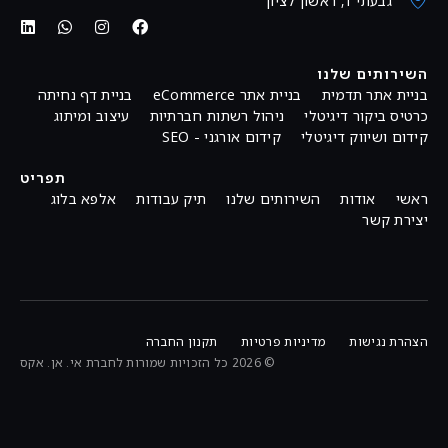
גבעתי 1, ראשון לציון
השירותים שלנו
בניית אתר תדמית
בניית אתר eCommerce
בניית דף נחיתה
כרטיס ביקור דיגיטלי
ניהול רשתות חברתיות
עיצוב ומיתוג
קידום ושיווק דיגיטלי
קידום אורגני - SEO
תפריט
ראשי
אודות
השירותים שלנו
תיק עבודות
אלפא בלוג
יצירת קשר
הצהרת נגישות
מדיניות פרטיות
תקנון החברה
© 2026 כל הזכויות שמורות לחברת אי. אן. אקס