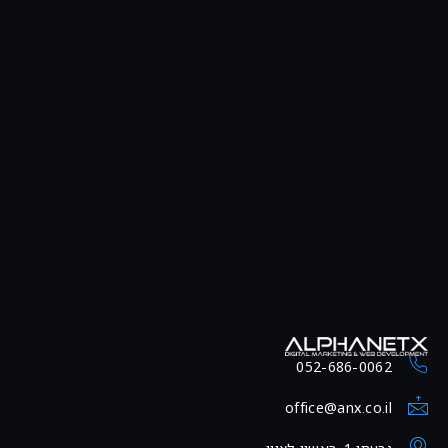
052-686-0062
office@anx.co.il