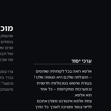
מוכנ
שהעסק ש
בטוחים ב
שנים של 
מול חברו
מה שבין 
ערכי יסוד
אלפא רואה בכל לקוחתיה שותפים
צרו עמנו
– ההצלחה שלכם היא הגאווה שלנו !
נברר ביח
בעזרת שימוש בטכנולוגיה חדשנית
והמצוי”
ובמערכות מתקדמות – כל אחד
סימנתם עליהן V גדול,
הוא אלפא.
צוות אלפא אינטרנט מזמין אתכם
לליווי צמוד ותמיכה לאורך כל הדרך