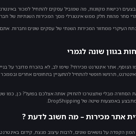
ם מבצעים רכישות מקוונות, מה שמוביל עסקים להתחיל למכור באינטרנט
רי סחר מהוות חלק ממש אינטגרלי מסך המכירות השנתיות של חברות 
תח העיקרי ממחזור המכירות השנתי של עסקים שונים וחברות. אתם 
חות בגוון שונה לגמרי
 בעצם אתר מסחר eCommerce או בשמו הנוסף, אתר אינטרנט מכירתי? שימו לב, לא בהכרח 
אינטרנט, תרגישו חופשי להתחיל להתעניין בתחומים אחרים ובממכר
 הסחורה מבלי שתצטרכו להחזיק אותה אצלכם בפועל? כן, כמו ששמ
מצעות שיטה של DropShipping.
יית אתר מכירות – מה חשוב לדעת ?
אינטרנט מכירתי eCommerce מצריכה המון הקפדה על נושאים שונים, לרבות עיצוב מנצח, 