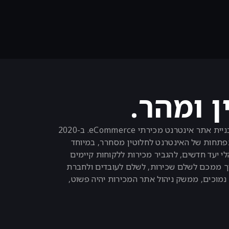
ן ומהר.
האסטרטגיה הכי טובה להכפיל, ולפעמים אולי אפילו לשלש את הפעילות העסקית והפוטנציאל של העסק, מתבססת על בניית אתר אינטרנט מכירתי eCommerce. ב-2020
התפתחות של האינטרנט לחלוטין מסחרר, במיוחד
הגיע לקהלי יעד חדשים, להגביר מכירות ללקוחות קיימים
צריך ממכם לשלם שכירות, לשלם לעובדים ולחברת
eC לא תצריך את כל אלו. דמי הניהול יהיו נמוכים, ממשק ניהול אתר המכירות יהיה פשוט,