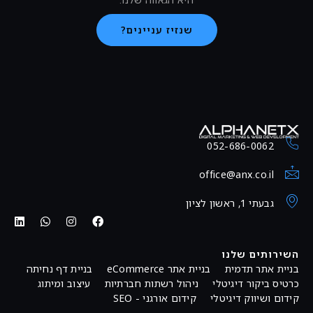
שנזיז עניינים?
052-68
office@an
לנו
דמית
בניית אתר eCommerce
בניית דף נחיתה
דיגיטלי
ניהול רשתות חברתיות
עיצוב ומיתוג
דיגיטלי
קידום אורגני - SEO