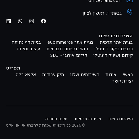
office@anx.co.il
גבעתי 1, ראשון לציון
השירותים שלנו
בניית אתר תדמית
בניית אתר eCommerce
בניית דף נחיתה
כרטיס ביקור דיגיטלי
ניהול רשתות חברתיות
עיצוב ומיתוג
קידום ושיווק דיגיטלי
קידום אורגני - SEO
תפריט
ראשי
אודות
השירותים שלנו
תיק עבודות
אלפא בלוג
יצירת קשר
הצהרת נגישות
מדיניות פרטיות
תקנון החברה
© 2026 כל הזכויות שמורות לחברת אי. אן. אקס