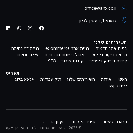
office@anx.co.il
גבעתי 1, ראשון לציון
השירותים שלנו
בניית אתר תדמית
בניית אתר eCommerce
בניית דף נחיתה
כרטיס ביקור דיגיטלי
ניהול רשתות חברתיות
עיצוב ומיתוג
קידום ושיווק דיגיטלי
קידום אורגני - SEO
תפריט
ראשי
אודות
השירותים שלנו
תיק עבודות
אלפא בלוג
יצירת קשר
הצהרת נגישות
מדיניות פרטיות
תקנון החברה
© 2026 כל הזכויות שמורות לחברת אי. אן. אקס