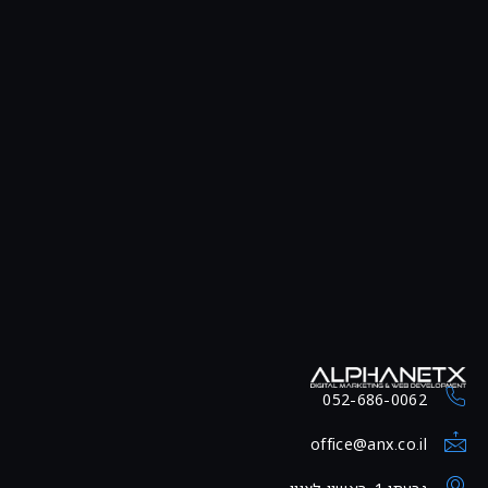
052-686-0062
office@anx.co.il