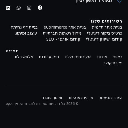
גבעתי 1, ראשון לציון
השירותים שלנו
בניית אתר תדמית
בניית אתר eCommerce
בניית דף נחיתה
כרטיס ביקור דיגיטלי
ניהול רשתות חברתיות
עיצוב ומיתוג
קידום ושיווק דיגיטלי
קידום אורגני - SEO
תפריט
ראשי
אודות
השירותים שלנו
תיק עבודות
אלפא בלוג
יצירת קשר
הצהרת נגישות
מדיניות פרטיות
תקנון החברה
© 2026 כל הזכויות שמורות לחברת אי. אן. אקס