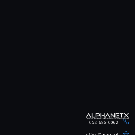
052-686-0062
office@anx.co.il