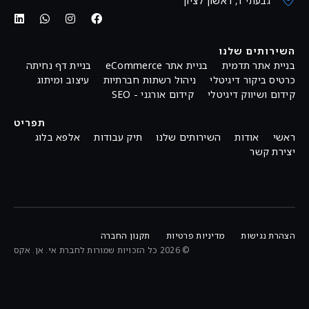
גבעתי 1, ראשון לציון
השירותים שלנו
בניית אתר תדמית
בניית אתר eCommerce
בניית דף נחיתה
כרטיס ביקור דיגיטלי
ניהול רשתות חברתיות
עיצוב ומיתוג
קידום ושיווק דיגיטלי
קידום אורגני - SEO
תפריט
ראשי
אודות
השירותים שלנו
תיק עבודות
אלפא בלוג
יצירת קשר
הצהרת נגישות
מדיניות פרטיות
תקנון החברה
© 2026 כל הזכויות שמורות לחברת אי. אן. אקס