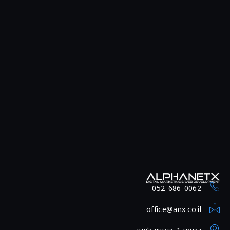
052-686-0062
office@anx.co.il