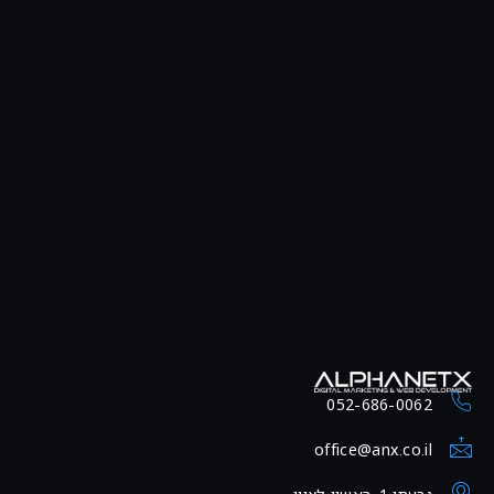
052-686-0062
office@anx.co.il