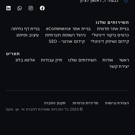
גבעתי 1, ראשון לציון
השירותים שלנו
בניית אתר תדמית
בניית אתר eCommerce
בניית דף נחיתה
כרטיס ביקור דיגיטלי
ניהול רשתות חברתיות
עיצוב ומיתוג
קידום ושיווק דיגיטלי
קידום אורגני - SEO
תפריט
ראשי
אודות
השירותים שלנו
תיק עבודות
אלפא בלוג
יצירת קשר
הצהרת נגישות
מדיניות פרטיות
תקנון החברה
© 2026 כל הזכויות שמורות לחברת אי. אן. אקס