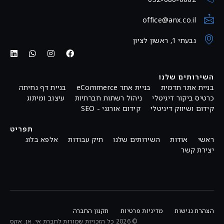
office@anx.co.il
גבעתי 1, ראשון לציון
השירותים שלנו
בניית אתר תדמית
בניית אתר eCommerce
בניית דף נחיתה
כרטיס ביקור דיגיטלי
ניהול רשתות חברתיות
עיצוב ומיתוג
קידום ושיווק דיגיטלי
קידום אורגני - SEO
תפריט
ראשי
אודות
השירותים שלנו
תיק עבודות
אלפא בלוג
יצירת קשר
הצהרת נגישות
מדיניות פרטיות
תקנון החברה
© 2026 כל הזכויות שמורות לחברת אי. אן. אקס