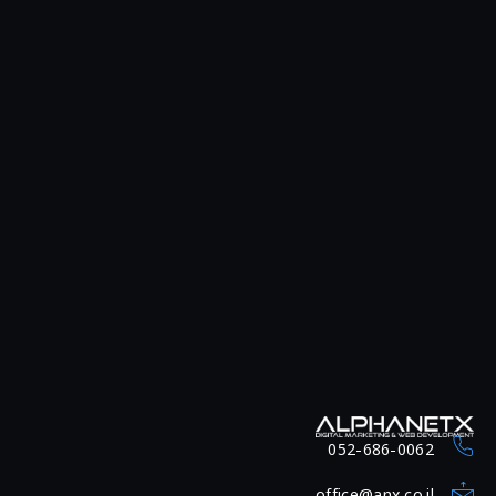
052-686-0062
office@anx.co.il