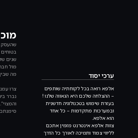
מוכנ
שהעסק ש
בטוחים ב
שנים של 
מול חברו
מה שבין 
ערכי יסוד
אלפא רואה בכל לקוחתיה שותפים
צרו עמנו
– ההצלחה שלכם היא הגאווה שלנו !
נברר ביח
בעזרת שימוש בטכנולוגיה חדשנית
והמצוי”
ובמערכות מתקדמות – כל אחד
סימנתם עליהן V גדול,
הוא אלפא.
צוות אלפא אינטרנט מזמין אתכם
לליווי צמוד ותמיכה לאורך כל הדרך