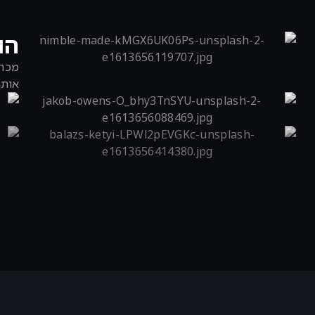
הו
מכרט
אותך